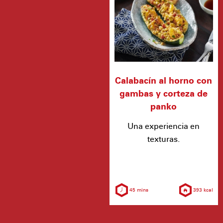
Calabacín al horno con
gambas y corteza de
panko
Una experiencia en
texturas.
45 mins
393 kcal