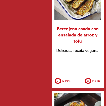
Berenjena asada con
ensalada de arroz y
tofu
Deliciosa receta vegana.
40 mins
149 kcal