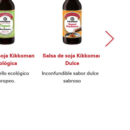
soja Kikkoman
Salsa de soja Kikkoman
Salsa d
ológica
Dulce
ello ecológico
Inconfundible sabor dulce y
Exquisit
uropeo.
sabroso