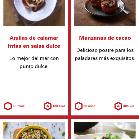
Anillas de calamar
Manzanas de cacao
fritas en salsa dulce
Delicioso postre para los
Lo mejor del mar con
paladares más exquisitos.
punto dulce.
40 mins
166 kcal
50 mins
805 kcal