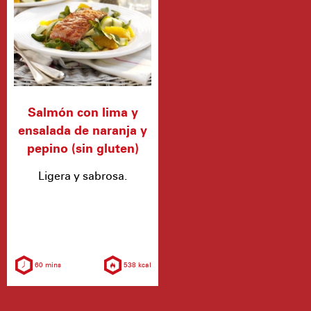
Salmón con lima y
ensalada de naranja y
pepino (sin gluten)
Ligera y sabrosa.
60 mins
538 kcal